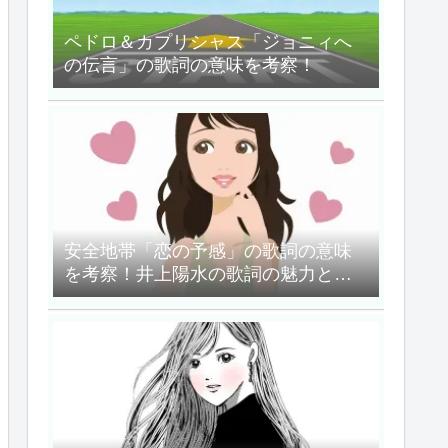
ペドロ＆カプリシャス「ジョニィへ
の伝言」の歌詞の意味を考察！
安全地帯「恋の予感」の歌詞の意味
を考察！井上陽水の歌詞の魅力と
は？