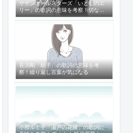
サザンオールスターズ「いとしのエ
リー」の歌詞の意味を考察！切ない
バラード
長渕剛「順子」の歌詞の意味を考
察！繰り返し言葉が気になる
小柳ルミ子「瀬戸の花嫁」の歌詞に