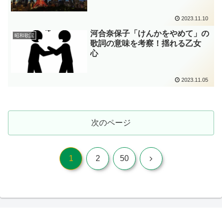
2023.11.10
河合奈保子「けんかをやめて」の
昭和歌謡
歌詞の意味を考察！揺れる乙女
心
2023.11.05
次のページ
次
1
2
50
へ