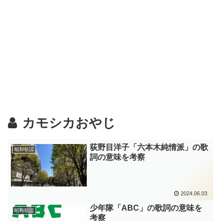
カモシカおやじ
荻野目洋子「六本木純情派」の歌
昭和歌謡
詞の意味を考察
2024.06.03
少年隊「ABC」の歌詞の意味を
昭和歌謡
考察