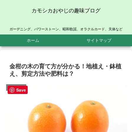
カモシカおやじの趣味ブログ
ガーデニング、パワーストーン、昭和歌謡、オラクルカード、天体など
ホーム
サイトマップ
金柑の木の育て方が分かる！地植え・鉢植
え、剪定方法や肥料は？
ガーデニング
Save