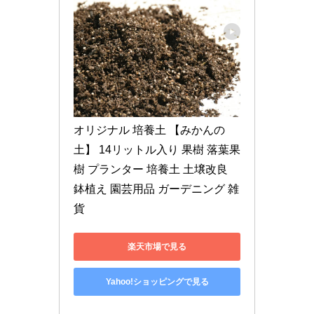
オリジナル 培養土 【みかんの
土】 14リットル入り 果樹 落葉果
樹 プランター 培養土 土壌改良 
鉢植え 園芸用品 ガーデニング 雑
貨
楽天市場で見る
Yahoo!ショッピングで見る