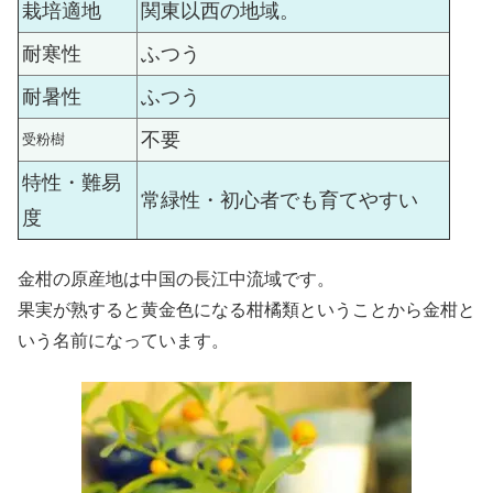
栽培適地
関東以西の地域。
耐寒性
ふつう
耐暑性
ふつう
不要
受粉樹
特性・難易
常緑性・初心者でも育てやすい
度
金柑の原産地は中国の長江中流域です。
果実が熟すると黄金色になる柑橘類ということから金柑と
いう名前になっています。