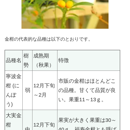
金柑の代表的な品種は以下のとおりです。
樹
成熟期
品種名
特徴
勢
（秋果）
寧波金
市販の金柑はほとんどこ
柑 (に
12月下旬
弱
の品種。甘くて品質が良
んぽ
～2月
い。果重11～13ｇ。
う)
大実金
果実が大きく果重は30～
柑
12月下旬
中
40ｇ。福寿金柑とも呼ば