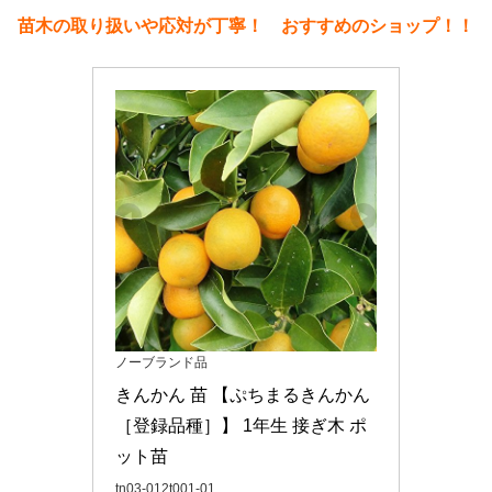
苗木の取り扱いや応対が丁寧！ おすすめのショップ！！
ノーブランド品
きんかん 苗 【ぷちまるきんかん 
［登録品種］】 1年生 接ぎ木 ポ
ット苗
tn03-012t001-01