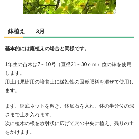
鉢植え 3月
基本的には庭植えの場合と同様です。
1年生の苗木は7～10号（直径21～30ｃｍ）位の鉢を使用
します。
用土は果樹用の培養土に緩効性の固形肥料を混ぜて使用し
ます。
まず、鉢底ネットを敷き、鉢底石を入れ、鉢の半分位の深
さまで土を入れます。
次に植木の根を放射状に広げて穴の中央に植え、残りの土
をかけます。