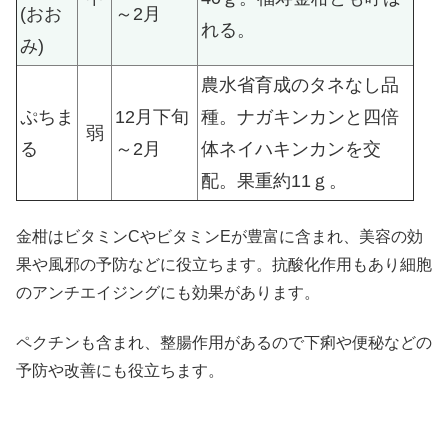
(おお
～2月
れる。
み)
農水省育成のタネなし品
ぷちま
12月下旬
種。ナガキンカンと四倍
弱
る
～2月
体ネイハキンカンを交
配。果重約11ｇ。
金柑はビタミンCやビタミンEが豊富に含まれ、美容の効
果や風邪の予防などに役立ちます。抗酸化作用もあり細胞
のアンチエイジングにも効果があります。
ペクチンも含まれ、整腸作用があるので下痢や便秘などの
予防や改善にも役立ちます。