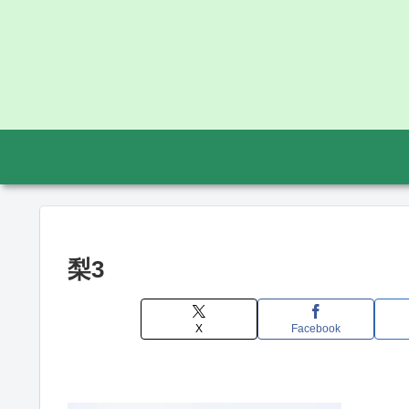
梨3
X
Facebook