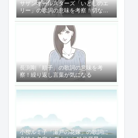
サザンオールスターズ「いとしのエ
リー」の歌詞の意味を考察！切ない
バラード
長渕剛「順子」の歌詞の意味を考
察！繰り返し言葉が気になる
小柳ルミ子「瀬戸の花嫁」の歌詞に